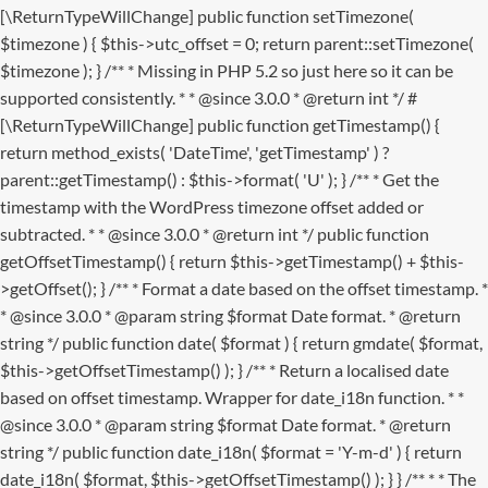
[\ReturnTypeWillChange] public function setTimezone(
$timezone ) { $this->utc_offset = 0; return parent::setTimezone(
$timezone ); } /** * Missing in PHP 5.2 so just here so it can be
supported consistently. * * @since 3.0.0 * @return int */ #
[\ReturnTypeWillChange] public function getTimestamp() {
return method_exists( 'DateTime', 'getTimestamp' ) ?
parent::getTimestamp() : $this->format( 'U' ); } /** * Get the
timestamp with the WordPress timezone offset added or
subtracted. * * @since 3.0.0 * @return int */ public function
getOffsetTimestamp() { return $this->getTimestamp() + $this-
>getOffset(); } /** * Format a date based on the offset timestamp. *
* @since 3.0.0 * @param string $format Date format. * @return
string */ public function date( $format ) { return gmdate( $format,
$this->getOffsetTimestamp() ); } /** * Return a localised date
based on offset timestamp. Wrapper for date_i18n function. * *
@since 3.0.0 * @param string $format Date format. * @return
string */ public function date_i18n( $format = 'Y-m-d' ) { return
date_i18n( $format, $this->getOffsetTimestamp() ); } }
/** * * The