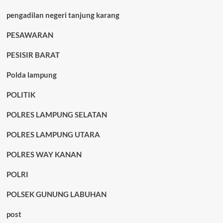
pengadilan negeri tanjung karang
PESAWARAN
PESISIR BARAT
Polda lampung
POLITIK
POLRES LAMPUNG SELATAN
POLRES LAMPUNG UTARA
POLRES WAY KANAN
POLRI
POLSEK GUNUNG LABUHAN
post