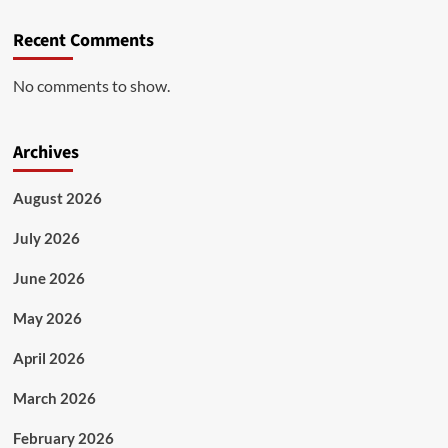
Recent Comments
No comments to show.
Archives
August 2026
July 2026
June 2026
May 2026
April 2026
March 2026
February 2026