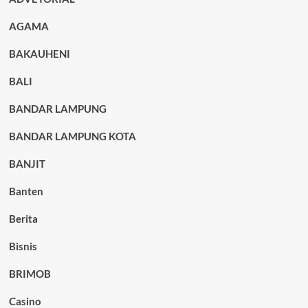
AGAMA
BAKAUHENI
BALI
BANDAR LAMPUNG
BANDAR LAMPUNG KOTA
BANJIT
Banten
Berita
Bisnis
BRIMOB
Casino