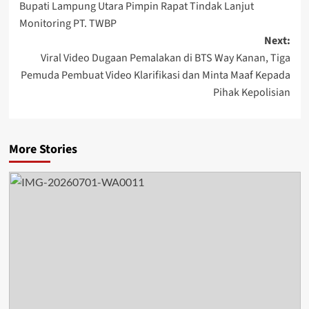
Bupati Lampung Utara Pimpin Rapat Tindak Lanjut
navigation
Monitoring PT. TWBP
Next:
Viral Video Dugaan Pemalakan di BTS Way Kanan, Tiga
Pemuda Pembuat Video Klarifikasi dan Minta Maaf Kepada
Pihak Kepolisian
More Stories