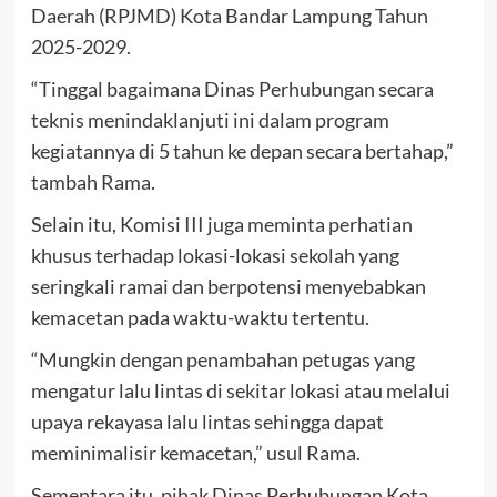
Daerah (RPJMD) Kota Bandar Lampung Tahun
2025-2029.
“Tinggal bagaimana Dinas Perhubungan secara
teknis menindaklanjuti ini dalam program
kegiatannya di 5 tahun ke depan secara bertahap,”
tambah Rama.
Selain itu, Komisi III juga meminta perhatian
khusus terhadap lokasi-lokasi sekolah yang
seringkali ramai dan berpotensi menyebabkan
kemacetan pada waktu-waktu tertentu.
“Mungkin dengan penambahan petugas yang
mengatur lalu lintas di sekitar lokasi atau melalui
upaya rekayasa lalu lintas sehingga dapat
meminimalisir kemacetan,” usul Rama.
Sementara itu, pihak Dinas Perhubungan Kota