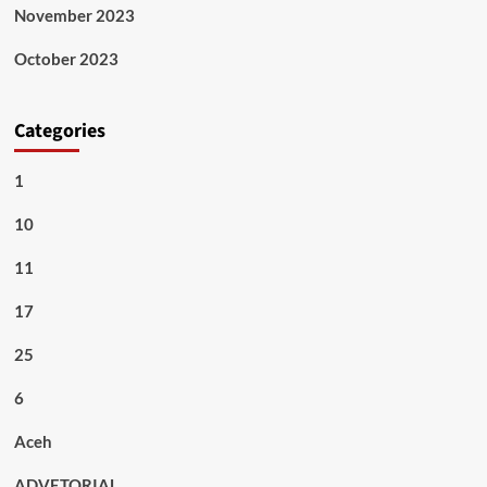
November 2023
October 2023
Categories
1
10
11
17
25
6
Aceh
ADVETORIAL