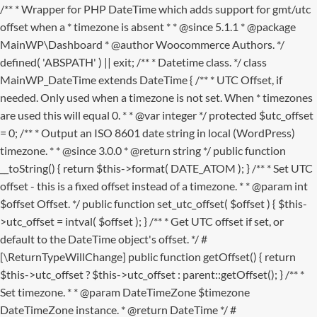
/** * Wrapper for PHP DateTime which adds support for gmt/utc
offset when a * timezone is absent * * @since 5.1.1 * @package
MainWP\Dashboard * @author Woocommerce Authors. */
defined( 'ABSPATH' ) || exit; /** * Datetime class. */ class
MainWP_DateTime extends DateTime { /** * UTC Offset, if
needed. Only used when a timezone is not set. When * timezones
are used this will equal 0. * * @var integer */ protected $utc_offset
= 0; /** * Output an ISO 8601 date string in local (WordPress)
timezone. * * @since 3.0.0 * @return string */ public function
__toString() { return $this->format( DATE_ATOM ); } /** * Set UTC
offset - this is a fixed offset instead of a timezone. * * @param int
$offset Offset. */ public function set_utc_offset( $offset ) { $this-
>utc_offset = intval( $offset ); } /** * Get UTC offset if set, or
default to the DateTime object's offset. */ #
[\ReturnTypeWillChange] public function getOffset() { return
$this->utc_offset ? $this->utc_offset : parent::getOffset(); } /** *
Set timezone. * * @param DateTimeZone $timezone
DateTimeZone instance. * @return DateTime */ #