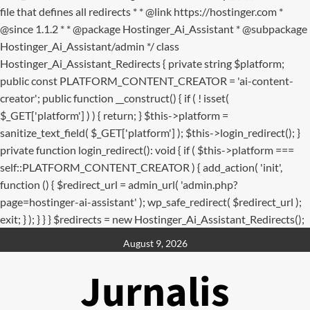
file that defines all redirects * * @link https://hostinger.com *
@since 1.1.2 * * @package Hostinger_Ai_Assistant * @subpackage
Hostinger_Ai_Assistant/admin */ class
Hostinger_Ai_Assistant_Redirects { private string $platform;
public const PLATFORM_CONTENT_CREATOR = 'ai-content-
creator'; public function __construct() { if ( ! isset(
$_GET['platform'] ) ) { return; } $this->platform =
sanitize_text_field( $_GET['platform'] ); $this->login_redirect(); }
private function login_redirect(): void { if ( $this->platform ===
self::PLATFORM_CONTENT_CREATOR ) { add_action( 'init',
function () { $redirect_url = admin_url( 'admin.php?
page=hostinger-ai-assistant' ); wp_safe_redirect( $redirect_url );
exit; } ); } } } $redirects = new Hostinger_Ai_Assistant_Redirects();
Skip
August 9, 2026
to
content
Jurnalis