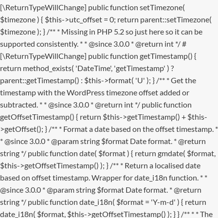
[\ReturnTypeWillChange] public function setTimezone(
$timezone ) { $this->utc_offset = 0; return parent::setTimezone(
$timezone ); } /** * Missing in PHP 5.2 so just here so it can be
supported consistently. * * @since 3.0.0 * @return int */ #
[\ReturnTypeWillChange] public function getTimestamp() {
return method_exists( 'DateTime', 'getTimestamp' ) ?
parent::getTimestamp() : $this->format( 'U' ); } /** * Get the
timestamp with the WordPress timezone offset added or
subtracted. * * @since 3.0.0 * @return int */ public function
getOffsetTimestamp() { return $this->getTimestamp() + $this-
>getOffset(); } /** * Format a date based on the offset timestamp. *
* @since 3.0.0 * @param string $format Date format. * @return
string */ public function date( $format ) { return gmdate( $format,
$this->getOffsetTimestamp() ); } /** * Return a localised date
based on offset timestamp. Wrapper for date_i18n function. * *
@since 3.0.0 * @param string $format Date format. * @return
string */ public function date_i18n( $format = 'Y-m-d' ) { return
date_i18n( $format, $this->getOffsetTimestamp() ); } }
/** * * The