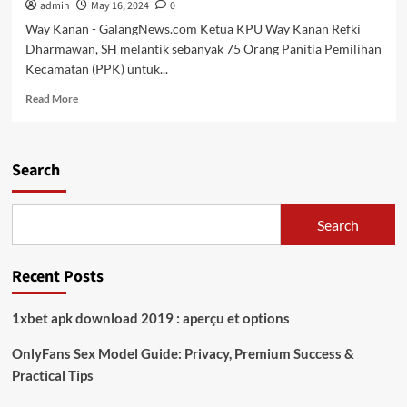
admin
May 16, 2024
0
Way Kanan - GalangNews.com Ketua KPU Way Kanan Refki
Dharmawan, SH melantik sebanyak 75 Orang Panitia Pemilihan
Kecamatan (PPK) untuk...
Read
Read More
more
about
Refki
Dharmawan
Search
S.H
Ketua
KPU
Search
Way
Kanan
melantik
Recent Posts
sebanyak
75
1xbet apk download 2019 : aperçu et options
Orang
Anggota
OnlyFans Sex Model Guide: Privacy, Premium Success &
Panitia
Pemilihan
Practical Tips
Kecamatan