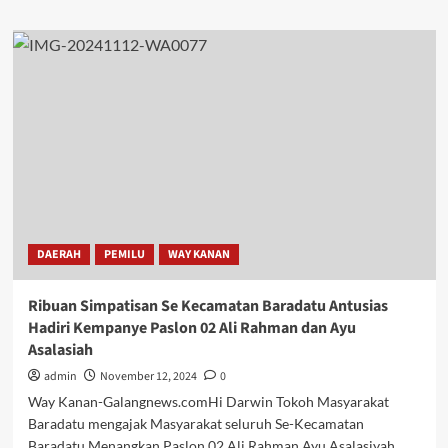
about
Hi
Darwin
Tokoh
Masyarakat
Baradatu
Ajak
Warga
Menangkan
Paslon
02
Ali
Rahman
DAERAH
PEMILU
WAY KANAN
Ayu
Asalasiyah
Ribuan Simpatisan Se Kecamatan Baradatu Antusias
Hadiri Kempanye Paslon 02 Ali Rahman dan Ayu
Asalasiah
admin
November 12, 2024
0
Way Kanan-Galangnews.comHi Darwin Tokoh Masyarakat
Baradatu mengajak Masyarakat seluruh Se-Kecamatan
Baradatu Menangkan Paslon 02 Ali Rahman Ayu Asalasiyah