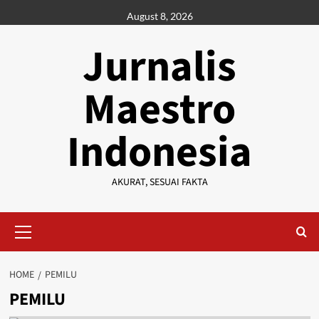
Skip
August 8, 2026
to
content
Jurnalis
Maestro
Indonesia
AKURAT, SESUAI FAKTA
Primary
Menu
HOME
PEMILU
PEMILU