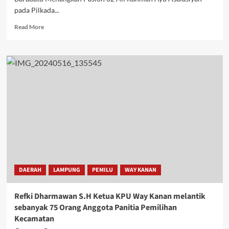
pada Pilkada...
Read
Read More
more
about
Ribuan
Simpatisan
Se
Kecamatan
Baradatu
Antusias
Hadiri
Kempanye
Paslon
02
Ali
Rahman
DAERAH
LAMPUNG
PEMILU
WAY KANAN
dan
Ayu
Asalasiah
Refki Dharmawan S.H Ketua KPU Way Kanan melantik
sebanyak 75 Orang Anggota Panitia Pemilihan
Kecamatan