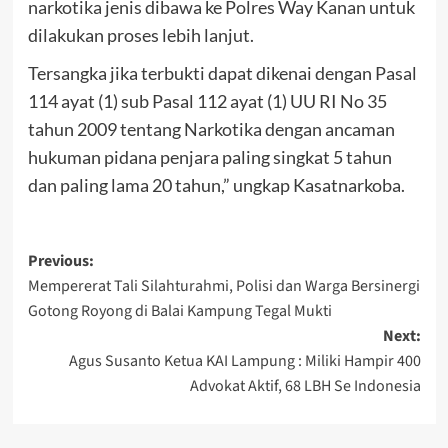
narkotika jenis dibawa ke Polres Way Kanan untuk
dilakukan proses lebih lanjut.
Tersangka jika terbukti dapat dikenai dengan Pasal
114 ayat (1) sub Pasal 112 ayat (1) UU RI No 35
tahun 2009 tentang Narkotika dengan ancaman
hukuman pidana penjara paling singkat 5 tahun
dan paling lama 20 tahun,” ungkap Kasatnarkoba.
Post
Previous:
Mempererat Tali Silahturahmi, Polisi dan Warga Bersinergi
navigation
Gotong Royong di Balai Kampung Tegal Mukti
Next:
Agus Susanto Ketua KAI Lampung : Miliki Hampir 400
Advokat Aktif, 68 LBH Se Indonesia