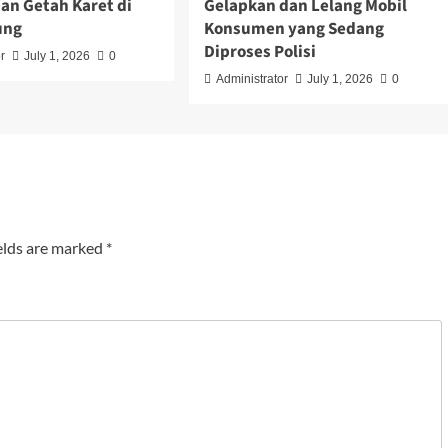
an Getah Karet di
Gelapkan dan Lelang Mobil
ung
Konsumen yang Sedang
Diproses Polisi
r
July 1, 2026
0
Administrator
July 1, 2026
0
elds are marked
*