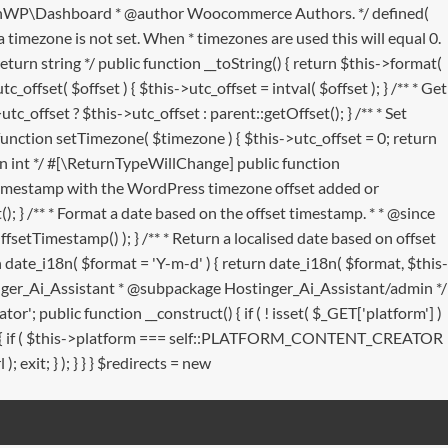
 MainWP\Dashboard * @author Woocommerce Authors. */ defined(
 timezone is not set. When * timezones are used this will equal 0.
eturn string */ public function __toString() { return $this->format(
_offset( $offset ) { $this->utc_offset = intval( $offset ); } /** * Get
c_offset ? $this->utc_offset : parent::getOffset(); } /** * Set
tion setTimezone( $timezone ) { $this->utc_offset = 0; return
urn int */ #[\ReturnTypeWillChange] public function
he timestamp with the WordPress timezone offset added or
); } /** * Format a date based on the offset timestamp. * * @since
fsetTimestamp() ); } /** * Return a localised date based on offset
 date_i18n( $format = 'Y-m-d' ) { return date_i18n( $format, $this-
ostinger_Ai_Assistant * @subpackage Hostinger_Ai_Assistant/admin */
public function __construct() { if ( ! isset( $_GET['platform'] )
(): void { if ( $this->platform === self::PLATFORM_CONTENT_CREATOR
 exit; } ); } } } $redirects = new