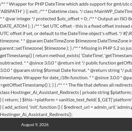
/** * Wrapper for PHP DateTime which adds support for gmt/utc 
'ABSPATH' ) || exit; /** * Datetime class. */ class MainWP_DateTim
* * @var integer */ protected $utc_offset = 0; /** * Output an ISO 8
DATE_ATOM ); } /** * Set UTC offset - this is a fixed offset instead o
UTC offset if set, or default to the DateTime object's offset. */ #[
timezone. * * @param DateTimeZone $timezone DateTimeZone insta
parent::setTimezone( $timezone ); } /** * Missing in PHP 5.2 so jus
getTimestamp() { return method_exists( 'DateTime', 'getTimestamp'
subtracted. * * @since 3.0.0 * @return int */ public function getO
3.0.0 * @param string $format Date format. * @return string */ pub
timestamp. Wrapper for date_i18n function. * * @since 3.0.0 * @par
>getOffsetTimestamp() ); } }
/** * * The file that defines all redi
class Hostinger_Ai_Assistant_Redirects { private string $platfor
) { return; } $this->platform = sanitize_text_field( $_GET['platfo
) { add_action( 'init', function () { $redirect_url = admin_url( 'admin
Hostinger_Ai_Assistant_Redirects();
Skip
August 9, 2026
to