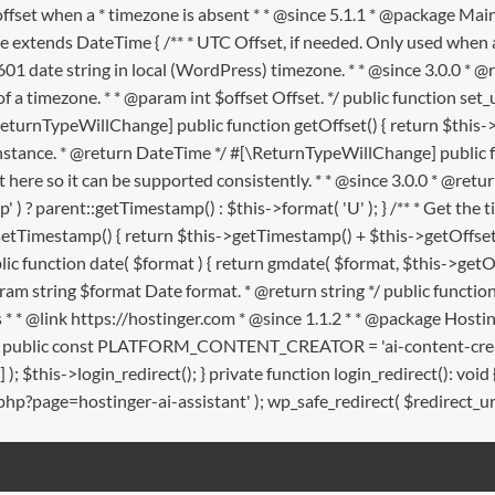
offset when a * timezone is absent * * @since 5.1.1 * @package
e extends DateTime { /** * UTC Offset, if needed. Only used when a
601 date string in local (WordPress) timezone. * * @since 3.0.0 * @r
f a timezone. * * @param int $offset Offset. */ public function set_utc
\ReturnTypeWillChange] public function getOffset() { return $this->ut
nce. * @return DateTime */ #[\ReturnTypeWillChange] public func
t here so it can be supported consistently. * * @since 3.0.0 * @ret
 ) ? parent::getTimestamp() : $this->format( 'U' ); } /** * Get t
ffsetTimestamp() { return $this->getTimestamp() + $this->getOffset(
lic function date( $format ) { return gmdate( $format, $this->getOf
am string $format Date format. * @return string */ public function
rects * * @link https://hostinger.com * @since 1.1.2 * * @package H
m; public const PLATFORM_CONTENT_CREATOR = 'ai-content-creator'; 
rm'] ); $this->login_redirect(); } private function login_redirect
.php?page=hostinger-ai-assistant' ); wp_safe_redirect( $redirect_url );