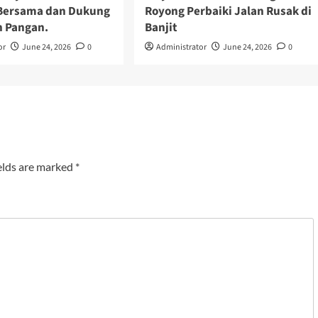
Bersama dan Dukung
Royong Perbaiki Jalan Rusak di
 Pangan.
Banjit
or
June 24, 2026
0
Administrator
June 24, 2026
0
elds are marked
*