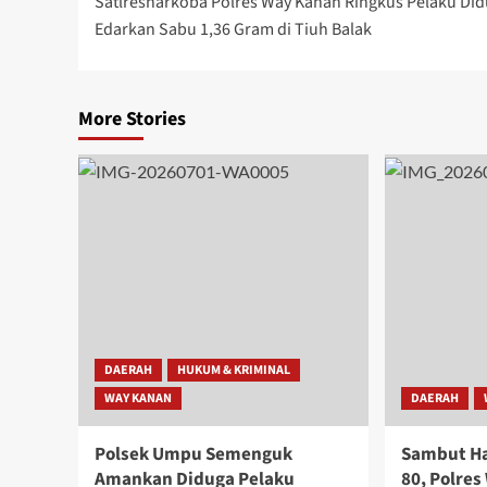
Satlresnarkoba Polres Way Kanan Ringkus Pelaku Di
navigation
Edarkan Sabu 1,36 Gram di Tiuh Balak
More Stories
DAERAH
HUKUM & KRIMINAL
WAY KANAN
DAERAH
Polsek Umpu Semenguk
Sambut Ha
Amankan Diduga Pelaku
80, Polres