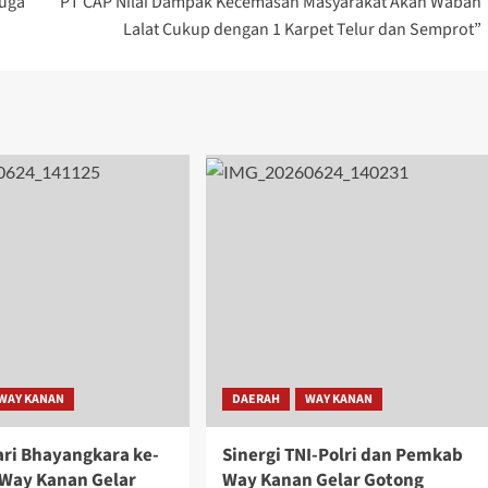
duga
PT CAP Nilai Dampak Kecemasan Masyarakat Akan Wabah
Lalat Cukup dengan 1 Karpet Telur dan Semprot”
WAY KANAN
DAERAH
WAY KANAN
ri Bhayangkara ke-
Sinergi TNI-Polri dan Pemkab
 Way Kanan Gelar
Way Kanan Gelar Gotong