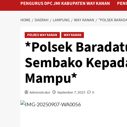
PENGURUS DPC JMI KABUPATEN WAY KANAN
PEN
HOME
DAERAH
LAMPUNG
WAY KANAN
‎*POLSEK BARA
POLRES WAY KANAN
WAY KANAN
‎*Polsek Barada
Sembako Kepada
Mampu*
Administrator
September 7, 2025
0