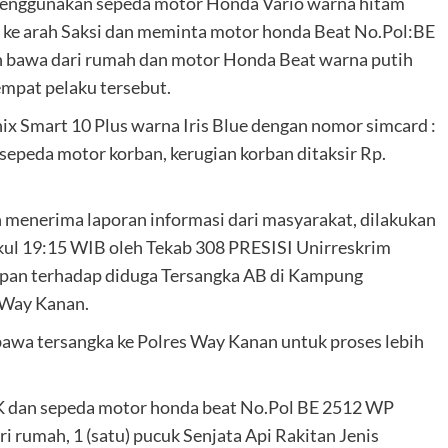
 menggunakan sepeda motor Honda Vario warna hitam
i ke arah Saksi dan meminta motor honda Beat No.Pol:BE
 bawa dari rumah dan motor Honda Beat warna putih
empat pelaku tersebut.
ix Smart 10 Plus warna Iris Blue dengan nomor simcard :
epeda motor korban, kerugian korban ditaksir Rp.
 menerima laporan informasi dari masyarakat, dilakukan
ukul 19:15 WIB oleh Tekab 308 PRESISI Unirreskrim
apan terhadap diduga Tersangka AB di Kampung
 Way Kanan.
awa tersangka ke Polres Way Kanan untuk proses lebih
TNK dan sepeda motor honda beat No.Pol BE 2512 WP
 rumah, 1 (satu) pucuk Senjata Api Rakitan Jenis