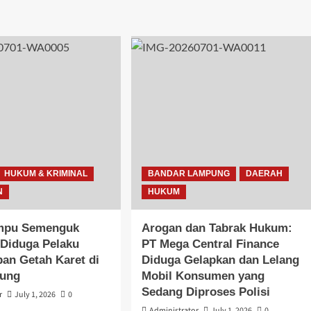
HUKUM & KRIMINAL
BANDAR LAMPUNG
DAERAH
N
HUKUM
mpu Semenguk
Arogan dan Tabrak Hukum:
Diduga Pelaku
PT Mega Central Finance
an Getah Karet di
Diduga Gelapkan dan Lelang
gung
Mobil Konsumen yang
Sedang Diproses Polisi
r
July 1, 2026
0
Administrator
July 1, 2026
0