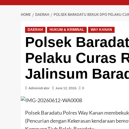
HOME
DAERAH
POLSEK BARADATU BEKUK DPO PELAKU CU
DAERAH
HUKUM & KRIMINAL
WAY KANAN
Polsek Barada
Pelaku Curas 
Jalinsum Bara
Administrator
June 12, 2026
0
Polsek Baradatu Polres Way Kanan membekuk 
(Pencurian dengan Kekerasan kendaraan bemoto
Kampung Tiuh Balak, Baradatu.