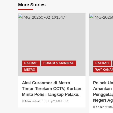
More Stories
DAERAH
HUKUM & KRIMINAL
DAERAH
METRO
WAY KANA
Aksi Curanmor di Metro
Polsek U
Timur Terekam CCTV, Korban
Amankan 
Minta Polisi Tangkap Pelaku.
Penggelap
Negeri A
Administrator
July 2, 2026
0
Administrato