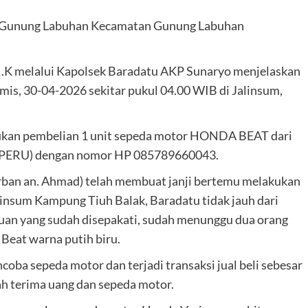
ng Gunung Labuhan Kecamatan Gunung Labuhan
I.K melalui Kapolsek Baradatu AKP Sunaryo menjelaskan
amis, 30-04-2026 sekitar pukul 04.00 WIB di Jalinsum,
kukan pembelian 1 unit sepeda motor HONDA BEAT dari
 PERU) dengan nomor HP 085789660043.
orban an. Ahmad) telah membuat janji bertemu melakukan
insum Kampung Tiuh Balak, Baradatu tidak jauh dari
an yang sudah disepakati, sudah menunggu dua orang
eat warna putih biru.
oba sepeda motor dan terjadi transaksi jual beli sebesar
rah terima uang dan sepeda motor.