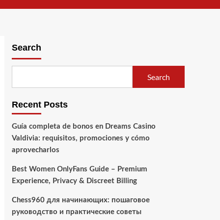
Search
Search
Recent Posts
Guía completa de bonos en Dreams Casino
Valdivia: requisitos, promociones y cómo
aprovecharlos​
Best Women OnlyFans Guide – Premium
Experience, Privacy & Discreet Billing
Chess960 для начинающих: пошаговое
руководство и практические советы