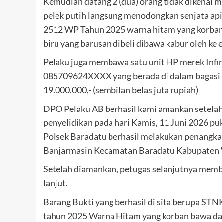
Kemudian datang 2 (dua) orang tidak dikenal
pelek putih langsung menodongkan senjata ap
2512 WP Tahun 2025 warna hitam yang korban
biru yang barusan dibeli dibawa kabur oleh ke 
Pelaku juga membawa satu unit HP merek Infin
085709624XXXX yang berada di dalam bagasi s
19.000.000,- (sembilan belas juta rupiah)
DPO Pelaku AB berhasil kami amankan setelah
penyelidikan pada hari Kamis, 11 Juni 2026 p
Polsek Baradatu berhasil melakukan penangk
Banjarmasin Kecamatan Baradatu Kabupaten
Setelah diamankan, petugas selanjutnya memb
lanjut.
Barang Bukti yang berhasil di sita berupa S
tahun 2025 Warna Hitam yang korban bawa dari