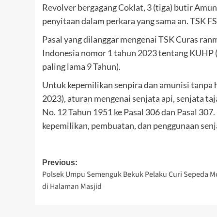
Revolver bergagang Coklat, 3 (tiga) butir Amun
penyitaan dalam perkara yang sama an. TSK FS
Pasal yang dilanggar mengenai TSK Curas ran
Indonesia nomor 1 tahun 2023 tentang KUHP 
paling lama 9 Tahun).
Untuk kepemilikan senpira dan amunisi tanpa 
2023), aturan mengenai senjata api, senjata ta
No. 12 Tahun 1951 ke Pasal 306 dan Pasal 307. 
kepemilikan, pembuatan, dan penggunaan senjat
Post
Previous:
Polsek Umpu Semenguk Bekuk Pelaku Curi Sepeda M
navigation
di Halaman Masjid