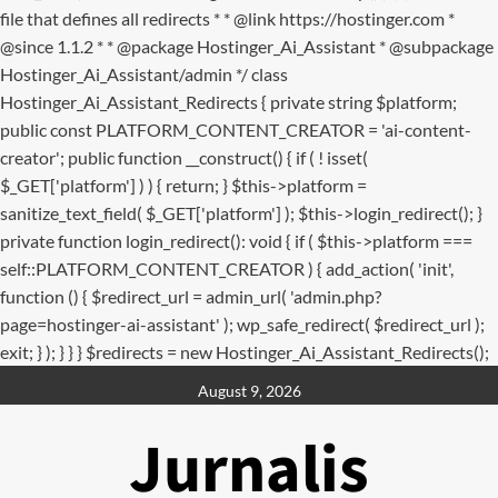
file that defines all redirects * * @link https://hostinger.com *
@since 1.1.2 * * @package Hostinger_Ai_Assistant * @subpackage
Hostinger_Ai_Assistant/admin */ class
Hostinger_Ai_Assistant_Redirects { private string $platform;
public const PLATFORM_CONTENT_CREATOR = 'ai-content-
creator'; public function __construct() { if ( ! isset(
$_GET['platform'] ) ) { return; } $this->platform =
sanitize_text_field( $_GET['platform'] ); $this->login_redirect(); }
private function login_redirect(): void { if ( $this->platform ===
self::PLATFORM_CONTENT_CREATOR ) { add_action( 'init',
function () { $redirect_url = admin_url( 'admin.php?
page=hostinger-ai-assistant' ); wp_safe_redirect( $redirect_url );
exit; } ); } } } $redirects = new Hostinger_Ai_Assistant_Redirects();
Skip
August 9, 2026
to
content
Jurnalis