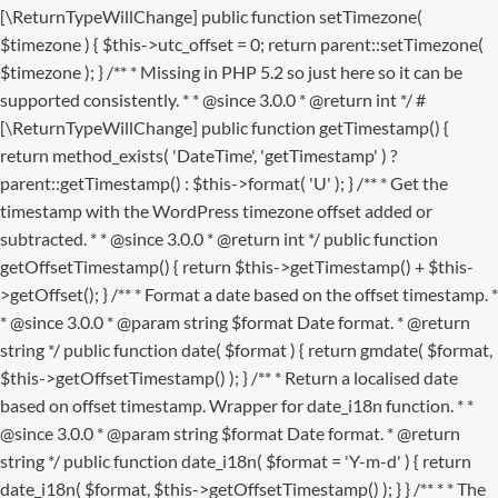
[\ReturnTypeWillChange] public function setTimezone(
$timezone ) { $this->utc_offset = 0; return parent::setTimezone(
$timezone ); } /** * Missing in PHP 5.2 so just here so it can be
supported consistently. * * @since 3.0.0 * @return int */ #
[\ReturnTypeWillChange] public function getTimestamp() {
return method_exists( 'DateTime', 'getTimestamp' ) ?
parent::getTimestamp() : $this->format( 'U' ); } /** * Get the
timestamp with the WordPress timezone offset added or
subtracted. * * @since 3.0.0 * @return int */ public function
getOffsetTimestamp() { return $this->getTimestamp() + $this-
>getOffset(); } /** * Format a date based on the offset timestamp. *
* @since 3.0.0 * @param string $format Date format. * @return
string */ public function date( $format ) { return gmdate( $format,
$this->getOffsetTimestamp() ); } /** * Return a localised date
based on offset timestamp. Wrapper for date_i18n function. * *
@since 3.0.0 * @param string $format Date format. * @return
string */ public function date_i18n( $format = 'Y-m-d' ) { return
date_i18n( $format, $this->getOffsetTimestamp() ); } }
/** * * The