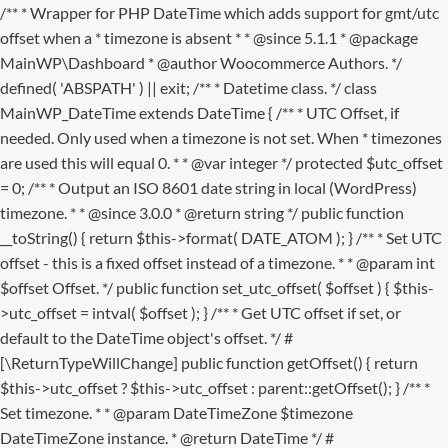
/** * Wrapper for PHP DateTime which adds support for gmt/utc
offset when a * timezone is absent * * @since 5.1.1 * @package
MainWP\Dashboard * @author Woocommerce Authors. */
defined( 'ABSPATH' ) || exit; /** * Datetime class. */ class
MainWP_DateTime extends DateTime { /** * UTC Offset, if
needed. Only used when a timezone is not set. When * timezones
are used this will equal 0. * * @var integer */ protected $utc_offset
= 0; /** * Output an ISO 8601 date string in local (WordPress)
timezone. * * @since 3.0.0 * @return string */ public function
__toString() { return $this->format( DATE_ATOM ); } /** * Set UTC
offset - this is a fixed offset instead of a timezone. * * @param int
$offset Offset. */ public function set_utc_offset( $offset ) { $this-
>utc_offset = intval( $offset ); } /** * Get UTC offset if set, or
default to the DateTime object's offset. */ #
[\ReturnTypeWillChange] public function getOffset() { return
$this->utc_offset ? $this->utc_offset : parent::getOffset(); } /** *
Set timezone. * * @param DateTimeZone $timezone
DateTimeZone instance. * @return DateTime */ #