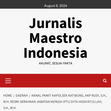
Skip
August 8, 2026
to
content
Jurnalis
Maestro
Indonesia
AKURAT, SESUAI FAKTA
Primary
Menu
HOME
DAERAH
KANAL PAMIT KAPOLSEK KATIBUNG, AKP RUDI, S.H.,
M.H. RESMI SERAHKAN JABATAN KEPADA IPTU DITA HIDAYATULLAH,
S.H., M.H.