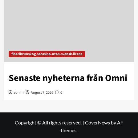
fiberibrunskog.secasino-utan-svensk-licens
Senaste nyheterna från Omni
admin
August 7, 2026
0
Copyright © All rights reserved.
|
CoverNews
by AF
themes.