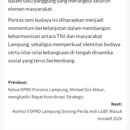
dalam satu panggung yang merangkul seluruh
elemen masyarakat.
Pentas seni budaya ini diharapkan menjadi
momentum berkelanjutan dalam membangun
keharmonisan antara TNI dan masyarakat
Lampung, sekaligus memperkuat identitas budaya
serta nilai-nilai kebangsaan di tengah dinamika
sosial yang terus berkembang.
Post
Previous:
Ketua DPRD Provinsi Lampung, Ahmad Giri Akbar,
navigation
menghadiri Rapat Koordinasi Strategis
Next:
Komisi V DPRD Lampung Dorong Perda Anti LGBT Masuk
Inisiatif 2026