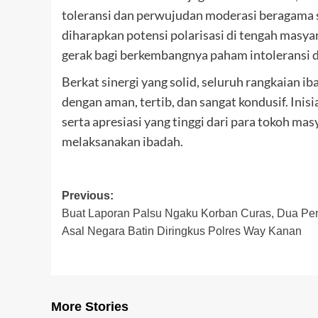
toleransi dan perwujudan moderasi beragama se
diharapkan potensi polarisasi di tengah masya
gerak bagi berkembangnya paham intoleransi d
Berkat sinergi yang solid, seluruh rangkaian i
dengan aman, tertib, dan sangat kondusif. Inis
serta apresiasi yang tinggi dari para tokoh ma
melaksanakan ibadah.
Post
Previous:
Buat Laporan Palsu Ngaku Korban Curas, Dua P
navigation
Asal Negara Batin Diringkus Polres Way Kanan
More Stories