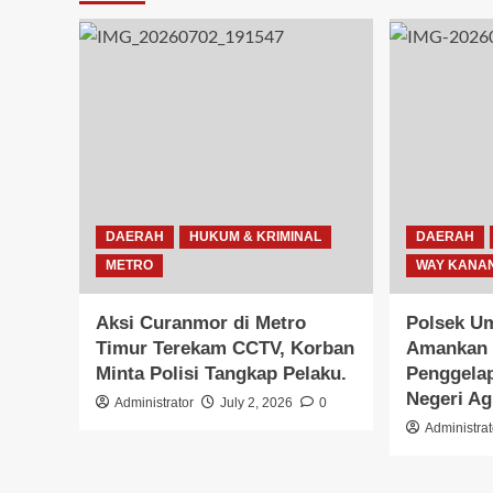
DAERAH
HUKUM & KRIMINAL
DAERAH
METRO
WAY KANA
Aksi Curanmor di Metro
Polsek U
Timur Terekam CCTV, Korban
Amankan 
Minta Polisi Tangkap Pelaku.
Penggelap
Negeri A
Administrator
July 2, 2026
0
Administrat