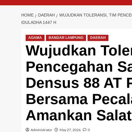
HOME
DAERAH
WUJUDKAN TOLERANSI, TIM PENCE
IDULADHA 1447 H
AGAMA
BANDAR LAMPUNG
DAERAH
Wujudkan Toler
Pencegahan S
Densus 88 AT P
Bersama Pecal
Amankan Salat
Administrator
May 27, 2026
0