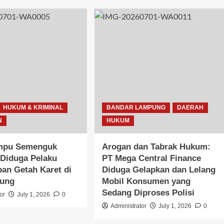
HUKUM & KRIMINAL
BANDAR LAMPUNG
DAERAH
N
HUKUM
mpu Semenguk
Arogan dan Tabrak Hukum:
Diduga Pelaku
PT Mega Central Finance
an Getah Karet di
Diduga Gelapkan dan Lelang
gung
Mobil Konsumen yang
Sedang Diproses Polisi
or
July 1, 2026
0
Administrator
July 1, 2026
0