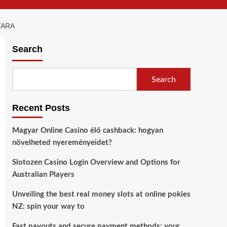
TARA
Search
Search
Recent Posts
Magyar Online Casino élő cashback: hogyan
növelheted nyereményeidet?
Slotozen Casino Login Overview and Options for
Australian Players
Unveiling the best real money slots at online pokies
NZ: spin your way to
Fast payouts and secure payment methods: your