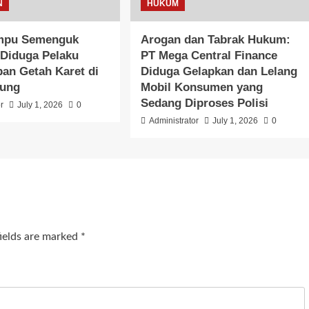
N
HUKUM
mpu Semenguk
Arogan dan Tabrak Hukum:
Diduga Pelaku
PT Mega Central Finance
an Getah Karet di
Diduga Gelapkan dan Lelang
gung
Mobil Konsumen yang
Sedang Diproses Polisi
r
July 1, 2026
0
Administrator
July 1, 2026
0
fields are marked
*