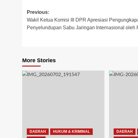
Post
Previous:
Wakil Ketua Komisi III DPR Apresiasi Pengungkap
navigation
Penyelundupan Sabu Jaringan Internasional oleh P
More Stories
DAERAH
HUKUM & KRIMINAL
DAERAH