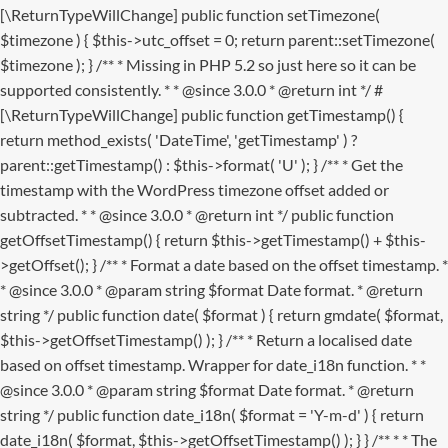
[\ReturnTypeWillChange] public function setTimezone(
$timezone ) { $this->utc_offset = 0; return parent::setTimezone(
$timezone ); } /** * Missing in PHP 5.2 so just here so it can be
supported consistently. * * @since 3.0.0 * @return int */ #
[\ReturnTypeWillChange] public function getTimestamp() {
return method_exists( 'DateTime', 'getTimestamp' ) ?
parent::getTimestamp() : $this->format( 'U' ); } /** * Get the
timestamp with the WordPress timezone offset added or
subtracted. * * @since 3.0.0 * @return int */ public function
getOffsetTimestamp() { return $this->getTimestamp() + $this-
>getOffset(); } /** * Format a date based on the offset timestamp. *
* @since 3.0.0 * @param string $format Date format. * @return
string */ public function date( $format ) { return gmdate( $format,
$this->getOffsetTimestamp() ); } /** * Return a localised date
based on offset timestamp. Wrapper for date_i18n function. * *
@since 3.0.0 * @param string $format Date format. * @return
string */ public function date_i18n( $format = 'Y-m-d' ) { return
date_i18n( $format, $this->getOffsetTimestamp() ); } }
/** * * The