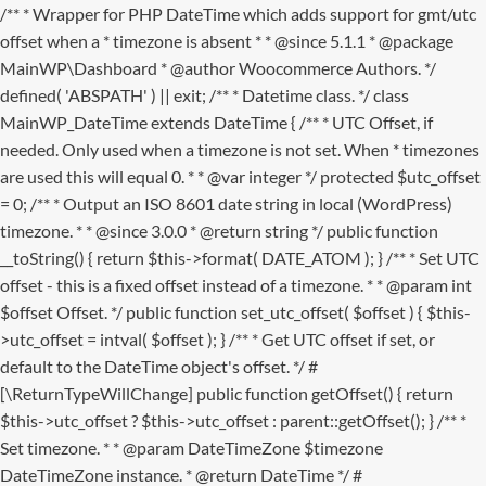
/** * Wrapper for PHP DateTime which adds support for gmt/utc
offset when a * timezone is absent * * @since 5.1.1 * @package
MainWP\Dashboard * @author Woocommerce Authors. */
defined( 'ABSPATH' ) || exit; /** * Datetime class. */ class
MainWP_DateTime extends DateTime { /** * UTC Offset, if
needed. Only used when a timezone is not set. When * timezones
are used this will equal 0. * * @var integer */ protected $utc_offset
= 0; /** * Output an ISO 8601 date string in local (WordPress)
timezone. * * @since 3.0.0 * @return string */ public function
__toString() { return $this->format( DATE_ATOM ); } /** * Set UTC
offset - this is a fixed offset instead of a timezone. * * @param int
$offset Offset. */ public function set_utc_offset( $offset ) { $this-
>utc_offset = intval( $offset ); } /** * Get UTC offset if set, or
default to the DateTime object's offset. */ #
[\ReturnTypeWillChange] public function getOffset() { return
$this->utc_offset ? $this->utc_offset : parent::getOffset(); } /** *
Set timezone. * * @param DateTimeZone $timezone
DateTimeZone instance. * @return DateTime */ #