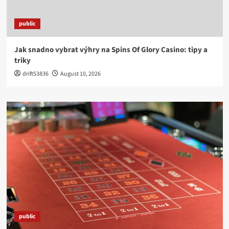
public
Jak snadno vybrat výhry na Spins Of Glory Casino: tipy a
triky
drift53836
August 10, 2026
public