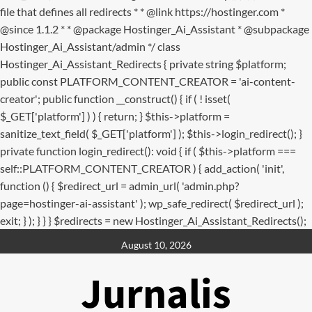
file that defines all redirects * * @link https://hostinger.com *
@since 1.1.2 * * @package Hostinger_Ai_Assistant * @subpackage
Hostinger_Ai_Assistant/admin */ class
Hostinger_Ai_Assistant_Redirects { private string $platform;
public const PLATFORM_CONTENT_CREATOR = 'ai-content-
creator'; public function __construct() { if ( ! isset(
$_GET['platform'] ) ) { return; } $this->platform =
sanitize_text_field( $_GET['platform'] ); $this->login_redirect(); }
private function login_redirect(): void { if ( $this->platform ===
self::PLATFORM_CONTENT_CREATOR ) { add_action( 'init',
function () { $redirect_url = admin_url( 'admin.php?
page=hostinger-ai-assistant' ); wp_safe_redirect( $redirect_url );
exit; } ); } } } $redirects = new Hostinger_Ai_Assistant_Redirects();
Skip
August 10, 2026
to
content
Jurnalis