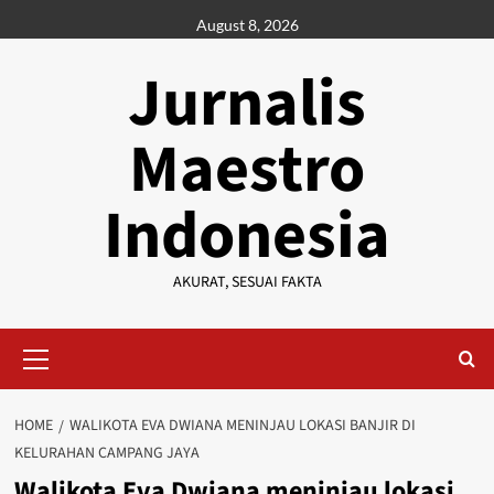
Skip
August 8, 2026
to
content
Jurnalis
Maestro
Indonesia
AKURAT, SESUAI FAKTA
Primary
Menu
HOME
WALIKOTA EVA DWIANA MENINJAU LOKASI BANJIR DI
KELURAHAN CAMPANG JAYA
Walikota Eva Dwiana meninjau lokasi