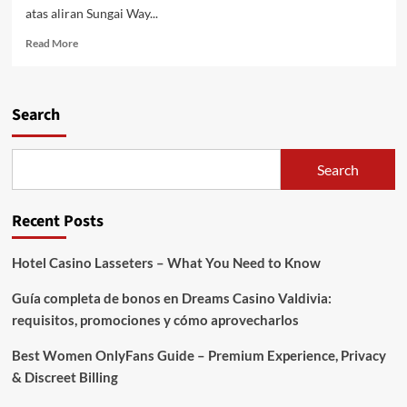
atas aliran Sungai Way...
Read
Read More
more
about
Walikota
Eva
Search
Dwiana
meninjau
lokasi
Search
banjir
di
Kelurahan
Recent Posts
Campang
Jaya,
Hotel Casino Lasseters – What You Need to Know
RT
08
Guía completa de bonos en Dreams Casino Valdivia:
LK
II,
requisitos, promociones y cómo aprovecharlos​
yang
sempat
Best Women OnlyFans Guide – Premium Experience, Privacy
viral
& Discreet Billing
di
media