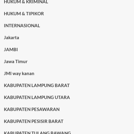
HUKUM & KRIMINAL
HUKUM & TIPIKOR
INTERNASIONAL
Jakarta
JAMBI
Jawa Timur
JMI way kanan
KABUPATEN LAMPUNG BARAT
KABUPATEN LAMPUNG UTARA
KABUPATEN PESAWARAN
KABUPATEN PESISIR BARAT
KABUPATEN TULANG BAWANG