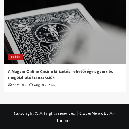
public
A Magyar Online Casino kifizetési lehetőségei: gyors és
megbízható tranzakciók
drift53836
August 7, 2026
Copyright © All rights reserved.
|
CoverNews
by AF
themes.