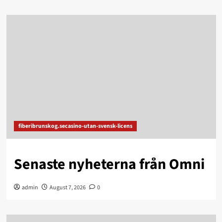
fiberibrunskog.secasino-utan-svensk-licens
Senaste nyheterna från Omni
admin
August 7, 2026
0