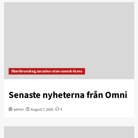
fiberibrunskog.secasino-utan-svensk-licens
Senaste nyheterna från Omni
admin
August 7, 2026
0