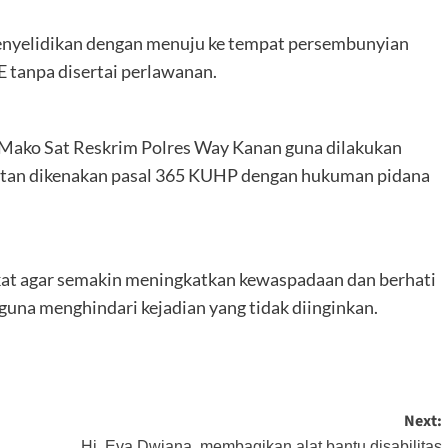
penyelidikan dengan menuju ke tempat persembunyian
 tanpa disertai perlawanan.
e Mako Sat Reskrim Polres Way Kanan guna dilakukan
gkutan dikenakan pasal 365 KUHP dengan hukuman pidana
kat agar semakin meningkatkan kewaspadaan dan berhati
, guna menghindari kejadian yang tidak diinginkan.
Next:
Hj. Eva Dwiana, membagikan alat bantu disabilitas