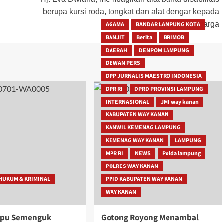
berupa kursi roda, tongkat dan alat dengar kepada
warga
AGAMA
BANDAR LAMPUNG KOTA
BANJIT
Berita
BRIMOB
DAERAH
DENPOM LAMPUNG
DEWAN PERS
DPP JURNALIS MAESTRO INDONESIA
DPR RI
DPRD PROVINSI LAMPUNG
INTERNASIONAL
JMI way kanan
KABUPATEN WAY KANAN
KANWIL KEMENAG LAMPUNG
KEMENAG WAY KANAN
LAMPUNG
MPR RI
NEWS
Polda lampung
POLRES WAY KANAN
HUKUM & KRIMINAL
PPID KABUPATEN WAY KANAN
WAY KANAN
mpu Semenguk
Gotong Royong Menambal