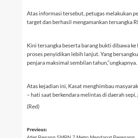
Atas informasi tersebut, petugas melakukan 
target dan berhasil mengamankan tersangka RE
Kini tersangka beserta barang bukti dibawa k
proses penyidikan lebih lanjut. Yang bersan
penjara maksimal sembilan tahun,”ungkapnya.
Atas kejadian ini, Kasat menghimbau masyara
– hati saat berkendara melintas di daerah sepi
(Red)
Post
Previous:
Atlet Renang SMPN 7 Metro Mendapat Perenang