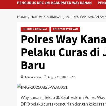
PENGURUS DPC JMI KABUPATEN WAY KANAN
PEN
HOME
HUKUM & KRIMINAL
POLRES WAY KANAN AMA
HUKUM & KRIMINAL
POLRES WAY KANAN
Polres Way Kan
Pelaku Curas di
Baru
Administrator
August 25, 2025
0
Way kanan__Tekab 308 Satreskrim Polres Way
DPO pelaku curas (pencurian dengan kekeras