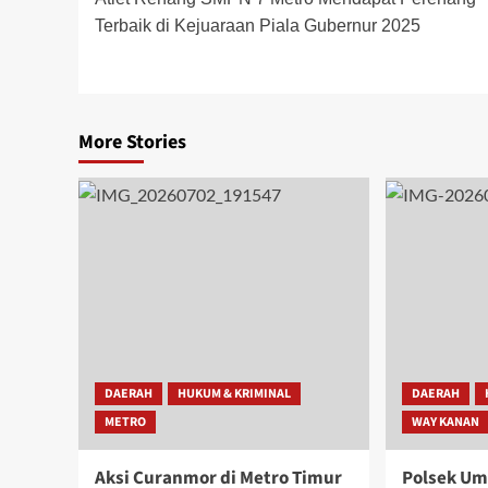
navigation
Terbaik di Kejuaraan Piala Gubernur 2025
More Stories
DAERAH
HUKUM & KRIMINAL
DAERAH
METRO
WAY KANAN
Aksi Curanmor di Metro Timur
Polsek U