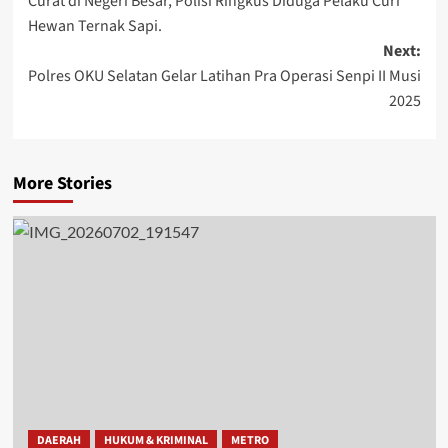
Curat di Negeri Besar, Polisi Ringkus Diduga Pelaku Curi
navigation
Hewan Ternak Sapi.
Next:
Polres OKU Selatan Gelar Latihan Pra Operasi Senpi II Musi
2025
More Stories
DAERAH
HUKUM & KRIMINAL
METRO