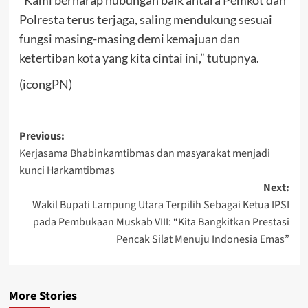
“Kami berharap hubungan baik antara Pemkot dan
Polresta terus terjaga, saling mendukung sesuai
fungsi masing-masing demi kemajuan dan
ketertiban kota yang kita cintai ini,” tutupnya.
(icongPN)
Post
Previous:
Kerjasama Bhabinkamtibmas dan masyarakat menjadi
navigation
kunci Harkamtibmas
Next:
Wakil Bupati Lampung Utara Terpilih Sebagai Ketua IPSI
pada Pembukaan Muskab VIII: “Kita Bangkitkan Prestasi
Pencak Silat Menuju Indonesia Emas”
More Stories