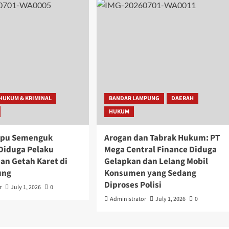
HUKUM & KRIMINAL
BANDAR LAMPUNG
DAERAH
HUKUM
mpu Semenguk
Arogan dan Tabrak Hukum: PT
Diduga Pelaku
Mega Central Finance Diduga
an Getah Karet di
Gelapkan dan Lelang Mobil
ung
Konsumen yang Sedang
Diproses Polisi
r
July 1, 2026
0
Administrator
July 1, 2026
0