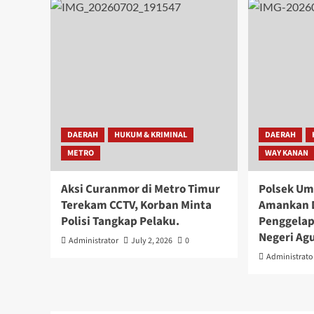
DAERAH
HUKUM & KRIMINAL
DAERAH
METRO
WAY KANAN
Aksi Curanmor di Metro Timur
Polsek U
Terekam CCTV, Korban Minta
Amankan 
Polisi Tangkap Pelaku.
Penggelap
Negeri Ag
Administrator
July 2, 2026
0
Administrato