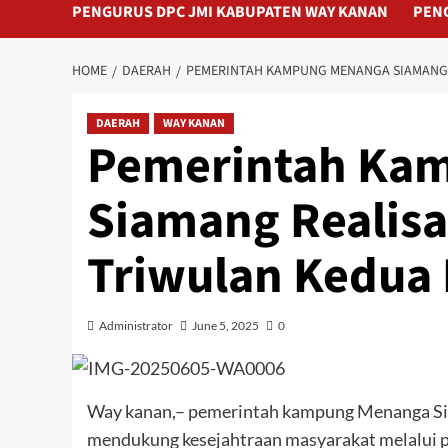
PENGURUS DPC JMI KABUPATEN WAY KANAN
PEN
HOME
DAERAH
PEMERINTAH KAMPUNG MENANGA SIAMANG R
DAERAH
WAY KANAN
Pemerintah Ka
Siamang Realisa
Triwulan Kedua
Administrator
June 5, 2025
0
Way kanan,– pemerintah kampung Menanga S
mendukung kesejahtraan masyarakat melalui p