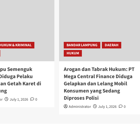
HUKUM & KRIMINAL
BANDAR LAMPUNG
DAERAH
HUKUM
mpu Semenguk
Arogan dan Tabrak Hukum: PT
Diduga Pelaku
Mega Central Finance Diduga
an Getah Karet di
Gelapkan dan Lelang Mobil
ung
Konsumen yang Sedang
Diproses Polisi
or
July 1, 2026
0
Administrator
July 1, 2026
0