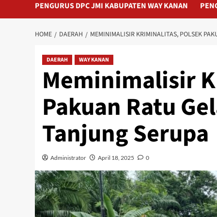
PENGURUS DPC JMI KABUPATEN WAY KANAN
PEN
HOME
DAERAH
MEMINIMALISIR KRIMINALITAS, POLSEK PAK
DAERAH
WAY KANAN
Meminimalisir K
Pakuan Ratu Gela
Tanjung Serupa
Administrator
April 18, 2025
0