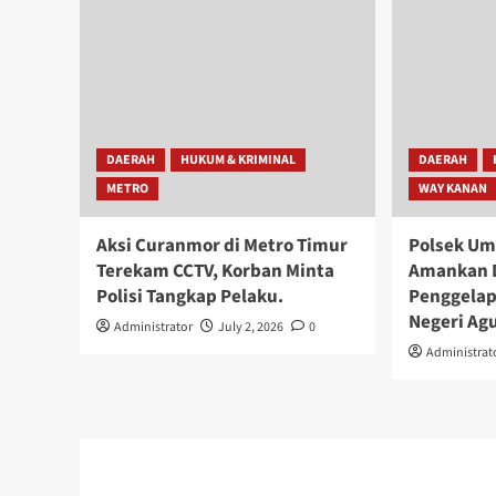
DAERAH
HUKUM & KRIMINAL
DAERAH
METRO
WAY KANAN
Aksi Curanmor di Metro Timur
Polsek U
Terekam CCTV, Korban Minta
Amankan 
Polisi Tangkap Pelaku.
Penggelap
Negeri Ag
Administrator
July 2, 2026
0
Administrat