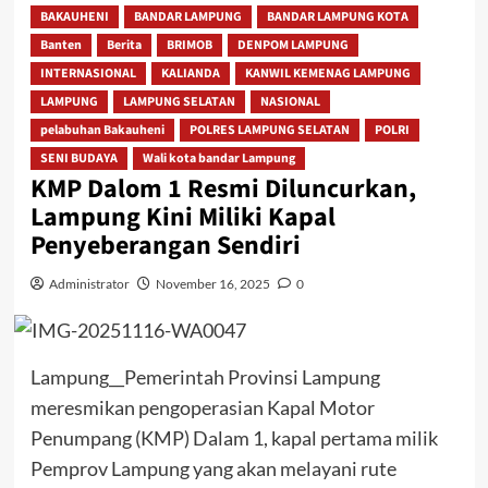
BAKAUHENI
BANDAR LAMPUNG
BANDAR LAMPUNG KOTA
Banten
Berita
BRIMOB
DENPOM LAMPUNG
INTERNASIONAL
KALIANDA
KANWIL KEMENAG LAMPUNG
LAMPUNG
LAMPUNG SELATAN
NASIONAL
pelabuhan Bakauheni
POLRES LAMPUNG SELATAN
POLRI
SENI BUDAYA
Wali kota bandar Lampung
KMP Dalom 1 Resmi Diluncurkan,
Lampung Kini Miliki Kapal
Penyeberangan Sendiri
Administrator
November 16, 2025
0
Lampung__Pemerintah Provinsi Lampung
meresmikan pengoperasian Kapal Motor
Penumpang (KMP) Dalam 1, kapal pertama milik
Pemprov Lampung yang akan melayani rute