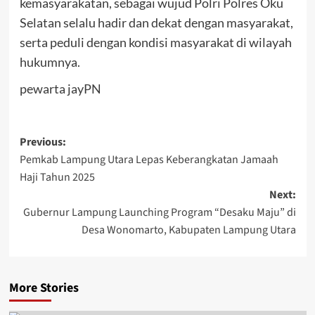
kemasyarakatan, sebagai wujud Polri Polres Oku
Selatan selalu hadir dan dekat dengan masyarakat,
serta peduli dengan kondisi masyarakat di wilayah
hukumnya.
pewarta jayPN
Post
Previous:
Pemkab Lampung Utara Lepas Keberangkatan Jamaah
navigation
Haji Tahun 2025
Next:
Gubernur Lampung Launching Program “Desaku Maju” di
Desa Wonomarto, Kabupaten Lampung Utara
More Stories