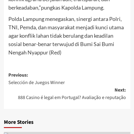
berkeadaban,”pungkas Kapolda Lampung.
Polda Lampung menegaskan, sinergi antara Polri,
TNI, Pemda, dan masyarakat menjadi kunci utama
agar konflik lahan tidak berulang dan keadilan
sosial benar-benar terwujud di Bumi Sai Bumi
Nengah Nyappur (Red)
Post
Previous:
Selección de Juegos Winner
navigation
Next:
888 Casino é legal em Portugal? Avaliação e reputação
More Stories