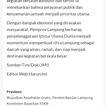
kegiatan berjalan kondusif dan tertib. Ia
menekankan bahwa pelayanan publik dan
kenyamanan jamaah menjadi prioritas utama.
Dengan dampak ekonomi yang dirasakan
masyarakat, Pemprov Lampung berharap
penyelenggaraan Ijtima’ Ulama Dunia menjadi
momentum memperkuat citra Lampung sebagai
daerah yang aman, ramah, dan siap menjadi
destinasi kegiatan berskala besar.
Sumber Tim/Dok (JMI)
Editor Web:HarunJmi
Post
Previous:
Wujudkan Kesehatan Gratis, Pemkot Bandar Lampung
navigation
Komitmen Bayarkan P2KM