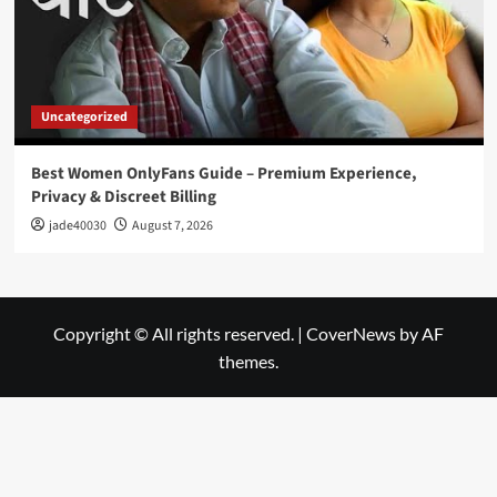
Uncategorized
Best Women OnlyFans Guide – Premium Experience,
Privacy & Discreet Billing
jade40030
August 7, 2026
Copyright © All rights reserved.
|
CoverNews
by AF
themes.