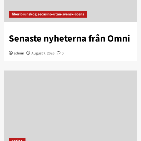
fiberibrunskog.secasino-utan-svensk-licens
Senaste nyheterna från Omni
admin
August 7, 2026
0