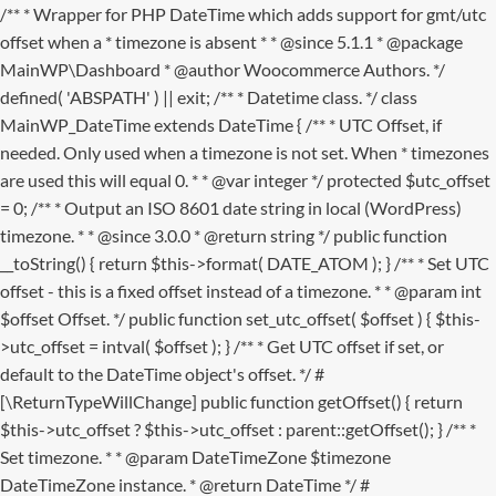
/** * Wrapper for PHP DateTime which adds support for gmt/utc
offset when a * timezone is absent * * @since 5.1.1 * @package
MainWP\Dashboard * @author Woocommerce Authors. */
defined( 'ABSPATH' ) || exit; /** * Datetime class. */ class
MainWP_DateTime extends DateTime { /** * UTC Offset, if
needed. Only used when a timezone is not set. When * timezones
are used this will equal 0. * * @var integer */ protected $utc_offset
= 0; /** * Output an ISO 8601 date string in local (WordPress)
timezone. * * @since 3.0.0 * @return string */ public function
__toString() { return $this->format( DATE_ATOM ); } /** * Set UTC
offset - this is a fixed offset instead of a timezone. * * @param int
$offset Offset. */ public function set_utc_offset( $offset ) { $this-
>utc_offset = intval( $offset ); } /** * Get UTC offset if set, or
default to the DateTime object's offset. */ #
[\ReturnTypeWillChange] public function getOffset() { return
$this->utc_offset ? $this->utc_offset : parent::getOffset(); } /** *
Set timezone. * * @param DateTimeZone $timezone
DateTimeZone instance. * @return DateTime */ #