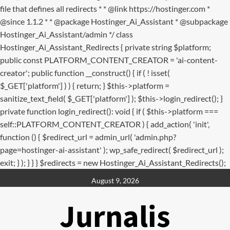
file that defines all redirects * * @link https://hostinger.com *
@since 1.1.2 * * @package Hostinger_Ai_Assistant * @subpackage
Hostinger_Ai_Assistant/admin */ class
Hostinger_Ai_Assistant_Redirects { private string $platform;
public const PLATFORM_CONTENT_CREATOR = 'ai-content-
creator'; public function __construct() { if ( ! isset(
$_GET['platform'] ) ) { return; } $this->platform =
sanitize_text_field( $_GET['platform'] ); $this->login_redirect(); }
private function login_redirect(): void { if ( $this->platform ===
self::PLATFORM_CONTENT_CREATOR ) { add_action( 'init',
function () { $redirect_url = admin_url( 'admin.php?
page=hostinger-ai-assistant' ); wp_safe_redirect( $redirect_url );
exit; } ); } } } $redirects = new Hostinger_Ai_Assistant_Redirects();
Skip
August 9, 2026
to
content
Jurnalis