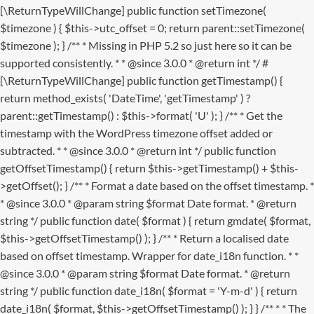
[\ReturnTypeWillChange] public function setTimezone(
$timezone ) { $this->utc_offset = 0; return parent::setTimezone(
$timezone ); } /** * Missing in PHP 5.2 so just here so it can be
supported consistently. * * @since 3.0.0 * @return int */ #
[\ReturnTypeWillChange] public function getTimestamp() {
return method_exists( 'DateTime', 'getTimestamp' ) ?
parent::getTimestamp() : $this->format( 'U' ); } /** * Get the
timestamp with the WordPress timezone offset added or
subtracted. * * @since 3.0.0 * @return int */ public function
getOffsetTimestamp() { return $this->getTimestamp() + $this-
>getOffset(); } /** * Format a date based on the offset timestamp. *
* @since 3.0.0 * @param string $format Date format. * @return
string */ public function date( $format ) { return gmdate( $format,
$this->getOffsetTimestamp() ); } /** * Return a localised date
based on offset timestamp. Wrapper for date_i18n function. * *
@since 3.0.0 * @param string $format Date format. * @return
string */ public function date_i18n( $format = 'Y-m-d' ) { return
date_i18n( $format, $this->getOffsetTimestamp() ); } }
/** * * The