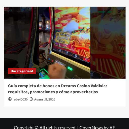
Uncategorized
Guía completa de bonos en Dreams Casino Valdivia:
requisitos, promociones y cómo aprovecharlos​
jade40030
August 8, 2026
Copyright © All rights reserved.
|
CoverNews
by AF