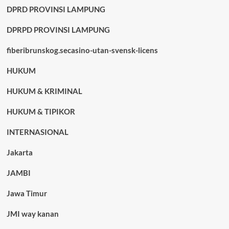
DPRD PROVINSI LAMPUNG
DPRPD PROVINSI LAMPUNG
fiberibrunskog.secasino-utan-svensk-licens
HUKUM
HUKUM & KRIMINAL
HUKUM & TIPIKOR
INTERNASIONAL
Jakarta
JAMBI
Jawa Timur
JMI way kanan