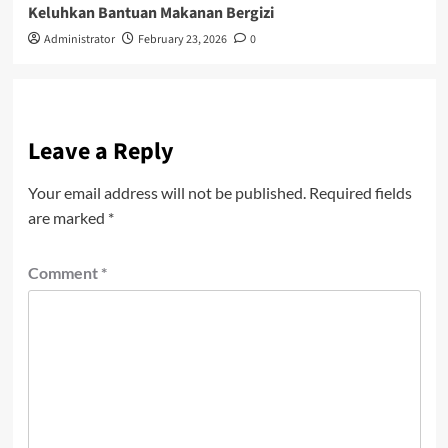
Keluhkan Bantuan Makanan Bergizi
Administrator
February 23, 2026
0
Leave a Reply
Your email address will not be published.
Required fields
are marked
*
Comment
*