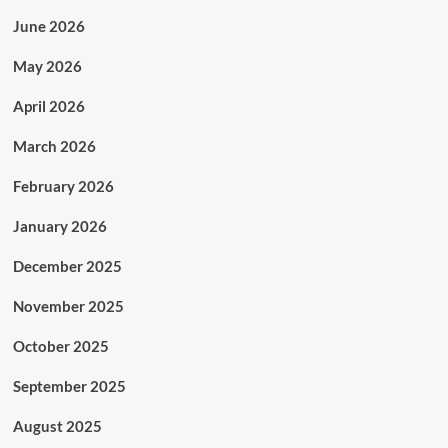
June 2026
May 2026
April 2026
March 2026
February 2026
January 2026
December 2025
November 2025
October 2025
September 2025
August 2025