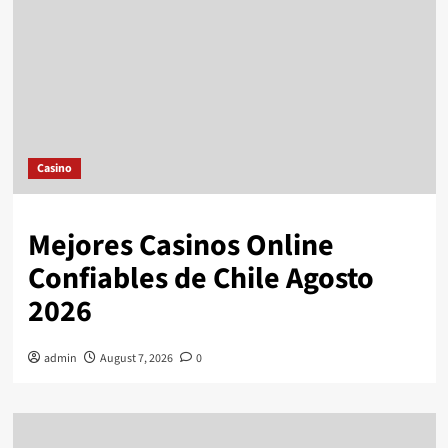
Casino
Mejores Casinos Online
Confiables de Chile Agosto
2026
admin
August 7, 2026
0