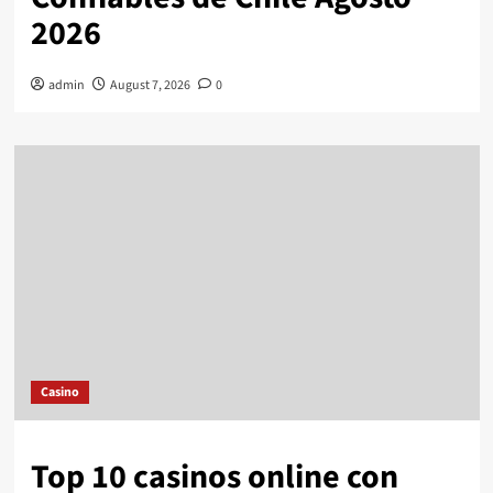
2026
admin
August 7, 2026
0
Casino
Top 10 casinos online con