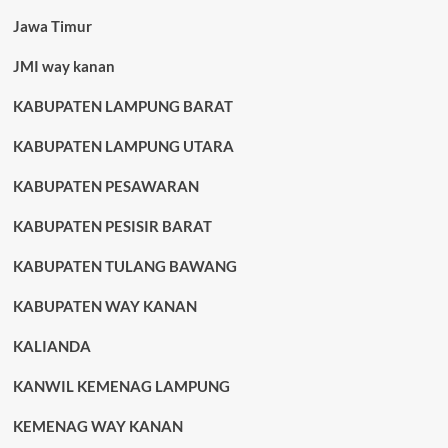
Jawa Timur
JMI way kanan
KABUPATEN LAMPUNG BARAT
KABUPATEN LAMPUNG UTARA
KABUPATEN PESAWARAN
KABUPATEN PESISIR BARAT
KABUPATEN TULANG BAWANG
KABUPATEN WAY KANAN
KALIANDA
KANWIL KEMENAG LAMPUNG
KEMENAG WAY KANAN