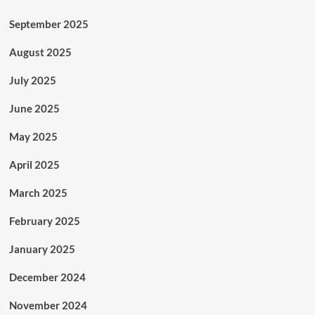
September 2025
August 2025
July 2025
June 2025
May 2025
April 2025
March 2025
February 2025
January 2025
December 2024
November 2024