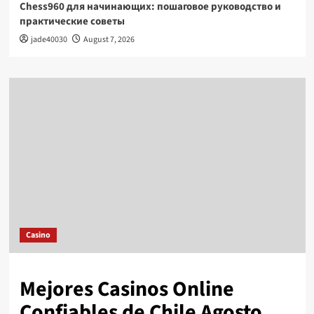
Chess960 для начинающих: пошаговое руководство и
практические советы
jade40030
August 7, 2026
Casino
Mejores Casinos Online
Confiables de Chile Agosto