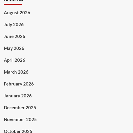
August 2026
July 2026
June 2026
May 2026
April 2026
March 2026
February 2026
January 2026
December 2025
November 2025
October 2025