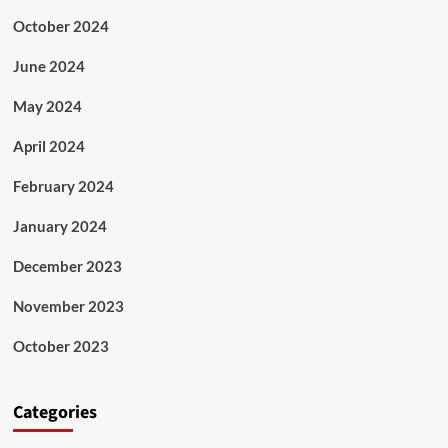
October 2024
June 2024
May 2024
April 2024
February 2024
January 2024
December 2023
November 2023
October 2023
Categories