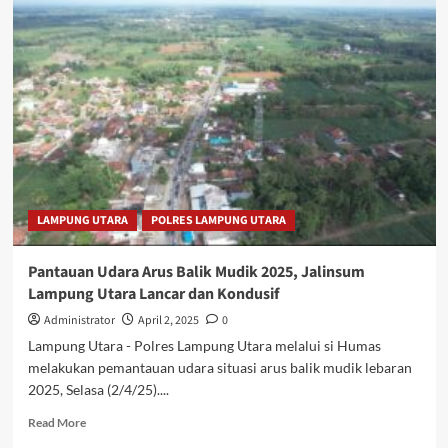
LAMPUNG UTARA
POLRES LAMPUNG UTARA
Pantauan Udara Arus Balik Mudik 2025, Jalinsum
Lampung Utara Lancar dan Kondusif
Administrator
April 2, 2025
0
Lampung Utara - Polres Lampung Utara melalui si Humas
melakukan pemantauan udara situasi arus balik mudik lebaran
2025, Selasa (2/4/25)....
Read
Read More
more