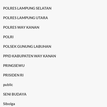
POLRES LAMPUNG SELATAN
POLRES LAMPUNG UTARA
POLRES WAY KANAN
POLRI
POLSEK GUNUNG LABUHAN
PPID KABUPATEN WAY KANAN
PRINGSEWU
PRISIDEN RI
public
SENI BUDAYA
Sibolga