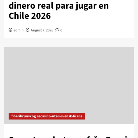
dinero real para jugar en
Chile 2026
admin
August 7, 2026
0
fiberibrunskog.secasino-utan-svensk-licens