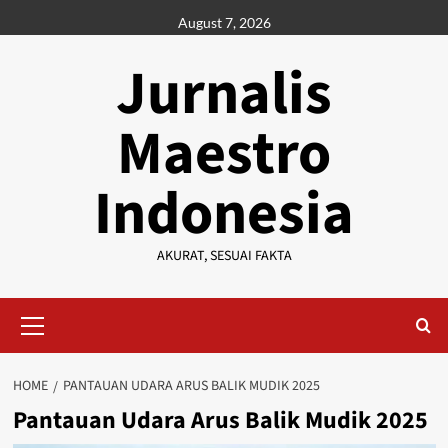
Skip
August 7, 2026
to
content
Jurnalis
Maestro
Indonesia
AKURAT, SESUAI FAKTA
Primary
Menu
HOME
PANTAUAN UDARA ARUS BALIK MUDIK 2025
Pantauan Udara Arus Balik Mudik 2025